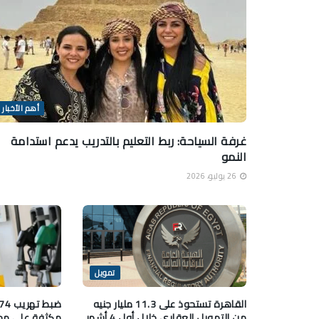
أهم الأخبار
غرفة السياحة: ربط التعليم بالتدريب يدعم استدامة
النمو
26 يوليو، 2026
تمويل
القاهرة تستحوذ على 11.3 مليار جنيه
من التمويل العقاري خلال أول 4 أشهر
مكثفة على محط