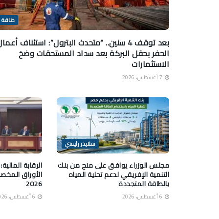
طاقة
بعد توقف 4 سنين.. “متحدث البترول”: استئناف أعما
الحفر بحقل البركة بعد سداد المستحقات وضخ
الاستثمارات
7 أغسطس، 2026
سلايدر رئيسي
مجلس الوزراء يوافق على منح من بنك
التنمية الإفريقي لدعم تحلية المياه
الأوراق المخصم
بالطاقة المتجددة
2026
6 أغسطس، 2026
6 أغسطس، 2026