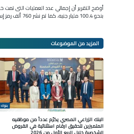
بنحو 100.4 مليار جنيه، كما تم نشر 760 ألف رمز إستجابة سريع.
المزيد من
الموضوعات
بنوك
البنك الزراعي المصري يكرّم عدداً من موظفيه
المتميزين لتحقيق ارقام استثنائية في القروض
الشخصية خلال الربع الأول من 2026