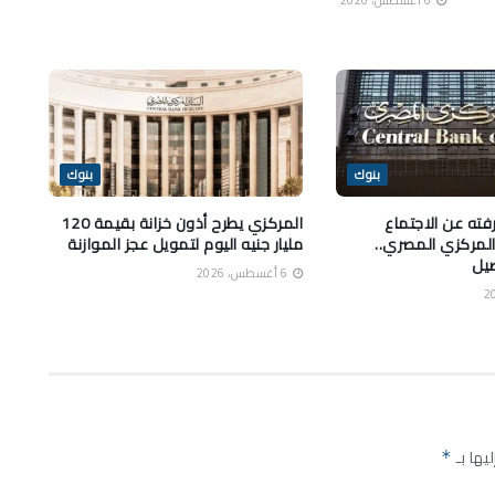
بنوك
بنوك
فته عن الاجتماع
المركزي يطرح أذون خزانة بقيمة 120
المركزي المصري..
مليار جنيه اليوم لتمويل عجز الموازنة
صيل
6 أغسطس، 2026
يها بـ
*