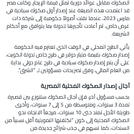
الصكوك مقابل عوائد دورية تمثل قيمة الإيجار. وكانت مصر
قد اعتمدت هذه الصيغة عند إصدار أول صكوك سيادية في
مارس 2023، عندما نقلت أصولاً حكومية إلى شركة ذات
غرض خاص، ثم أعادت تأجيرها للدولة بما يتوافق مع أحكام
الشريعة.
يأتي الطرح المحلي في الوقت الذي تعتزم فيه الحكومة
إصدار صكوك بقيمة مليار دولار في طرح خاص لدولة الكويت،
على أن يتم إصدار صكوك سيادية في طرح عام دولي بداية
من العام المالي، وفق تصريحات مسؤولين لـ “الشرق”.
آجال إصدار الصكوك المحلية المصرية
بحسب مسؤول آخر، فإن آجال الصكوك ستتوزع بين قصيرة
لمدة 3 سنوات، ومتوسطة من 5 إلى 7 سنوات، وأخرى
طويلة الأجل تمتد حتى 10 سنوات، مرجعاً الاتجاه نحو
الصكوك المحلية إلى كون “تكلفتها التمويلية أقل نسبياً من
السندات، كما تسهم في جذب شرائح جديدة من