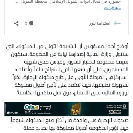
أوضح أحد المسؤولين أن الشريحة الأولى من الصكوك، التي
ستتولى وزارة المالية إصدارها نيابة عن الحكومة، ستكون
بقيمة محدودة لاختبار السوق وقياس مدى شهية
المستثمرين، على أن تتبعها باقي الشرائح تباعاً. وأضاف:
“سنركز في المرحلة الأولى على طرح صكوك الإجارة، نظراً
لسهولة تطبيقها، حيث تعتمد على تأجير أصول مملوكة
لوزارة المالية بحق الانتفاع، دون نقل ملكيتها الكاملة”.
صكوك الإجارة هي واحدة من أكثر صيغ الصكوك شيوعاً،
حيث تؤجر الحكومة أصولاً مملوكة لها لصالح حملة