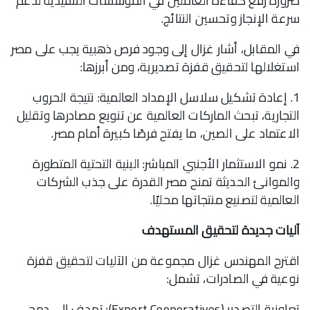
ضرورة رفع كفاءة العاملين في المؤسسات التنفيذية لدعم
سرعة الإنجاز وتحسين النتائج.
في المقابل، أشار غزال إلى وجود فرص ذهبية يجب على مصر
استغلالها لتحقيق قفزة تصديرية، ومن أبرزها:
1. إعادة تشكيل سلاسل الإمداد العالمية: نتيجة الحروب
التجارية، تبحث الماركات العالمية عن تنويع مصادرها وتقليل
الاعتماد على الصين، ما يفتح فرصًا كبيرة أمام مصر.
2. نمو الاستثمار الأجنبي المباشر: البنية التحتية المتطورة
والموانئ الحديثة تمنح مصر القدرة على جذب الشركات
العالمية لتصنيع منتجاتها محليًا.
آليات جديدة لتحقيق المستهدف
اقترح المهندس غزال مجموعة من الآليات لتحقيق قفزة
نوعية في الصادرات، تشمل:
تعاونية التصدير (Export Cooperatives): تهدف إلى دمج