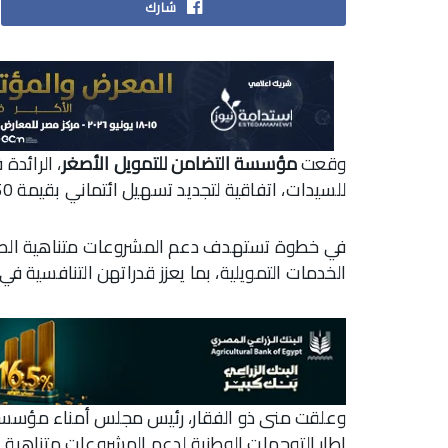
شارك
وقعت
مؤسسة التضامن للتمويل الأصغر
، الرائد
للسيدات، اتفاقية لتجديد تسهيل ائتماني بقيمة 50 مليون جنيه مع البنك المصري لتنمية الصادرات EBank.
في خطوة تستهدف دعم المشروعات متناهية الصغر
الخدمات التمويلية، بما يعزز قدراتهن التنافسية ف
وعلقت منى ذو الفقار، رئيس مجلس أمناء مؤسسة ال
إطار التوجهات الوطنية لدعم المشروعات متناهية 