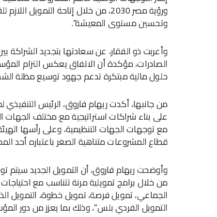
ورؤية مصر 2030، من خلال إتاحة التموي
وتحسين مستوى المعيشة”.
وأعربت ذو الفقار، عن سعادتها بتجديد الشراكة بي
الصادرات، مؤكدة أن الاتفاق يعكس التزام المؤس
حلول مالية مبتكرة تدعم جهود توسيع مظلة الشم
من جانبها، أكدت ريهام فاروق، الرئيس التنفيذي
على بناء شراكات استراتيجية مع مختلف الجهات ال
مع توجهات الجهات التنظيمية، وعلى رأسها الهيئة ال
قطاع المشروعات متناهية الصغر باعتباره أحد المح
وأوضحت ريهام فاروق، أن التمويل الجديد سيتم ت
من خلال برامج تمويلية مرنة تتناسب مع احتياجات 
الجماعي، تمويل فرصة، تمويل خطوة، التمويل الذه
التمويل الفردي بلس”، وذلك بما يعزز من دور ال