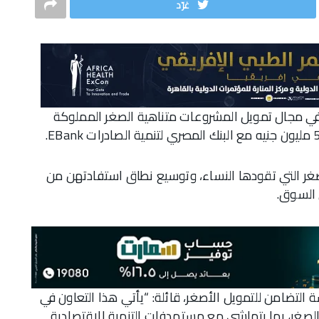
غرّد
ة في مجال تمويل المشروعات متناهية الصغر المملوكة
 التي تقودها النساء، وتوسيع نطاق استفادتهن من
ي السوق.
تضامن للتمويل الأصغر، قائلة: “يأتي هذا التعاون في
الصغر، بما يتماشى مع مستهدفات التنمية الاقتصادية