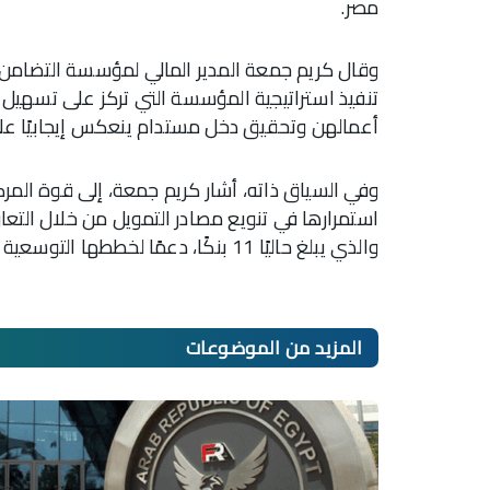
مصر.
وقال كريم جمعة المدير المالي لمؤسسة التضامن 
تنفيذ استراتيجية المؤسسة التي تركز على تسهيل
أعمالهن وتحقيق دخل مستدام ينعكس إيجابيًا 
وفي السياق ذاته، أشار كريم جمعة، إلى قوة المرك
استمرارها في تنويع مصادر التمويل من خلال التع
والذي يبلغ حاليًا 11 بنكًا، دعمًا لخططها التوسعية والوصول إلى قاعدة أكبر من العميلات.
المزيد من
الموضوعات