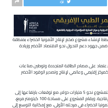
غرّد
 لإنشاء مشروع ضخم لإنتاج الأمونيا الخضراء بمنطقة
 تصل إلى 10 مليارات دولار، ضمن جهود دعم التحول نحو الاقتصاد الأخضر وزيادة
عتماد على مصادر الطاقة المتجددة وتوطين صناعات
مركز إقليمي وعالمي لإنتاج وتصدير الوقود الأخضر
ووفقًا للبيانات المعلنة، تبلغ الاستثمارات المبدئية للمشروع نحو 5 مليارات دولار، مع توقعات بارتفاعها إلى
10 مليارات دولار عند الوصول إلى كامل الطاقة الإنتاجية. ويقام المشروع على مساحة 100 كيلومتر مربع،
ف طن سنويًا من الأمونيا الخضراء في مرحلته الأولى، مع إمكانية التوسع إلى