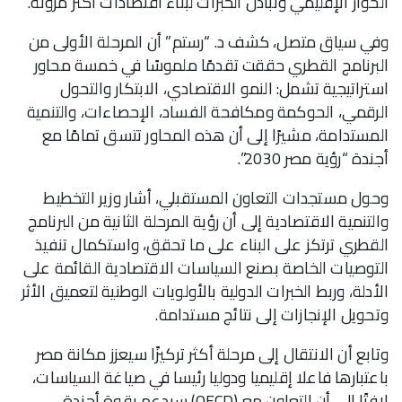
الحوار الإقليمي وتبادل الخبرات لبناء اقتصادات أكثر مرونة.
وفي سياق متصل، كشف د. “رستم” أن المرحلة الأولى من
البرنامج القطري حققت تقدمًا ملموسًا في خمسة محاور
استراتيجية تشمل: النمو الاقتصادي، الابتكار والتحول
الرقمي، الحوكمة ومكافحة الفساد، الإحصاءات، والتنمية
المستدامة، مشيرًا إلى أن هذه المحاور تتسق تمامًا مع
أجندة “رؤية مصر 2030”.
وحول مستجدات التعاون المستقبلي، أشار وزير التخطيط
والتنمية الاقتصادية إلى أن رؤية المرحلة الثانية من البرنامج
القطري ترتكز على البناء على ما تحقق، واستكمال تنفيذ
التوصيات الخاصة بصنع السياسات الاقتصادية القائمة على
الأدلة، وربط الخبرات الدولية بالأولويات الوطنية لتعميق الأثر
وتحويل الإنجازات إلى نتائج مستدامة.
وتابع أن الانتقال إلى مرحلة أكثر تركيزًا سيعزز مكانة مصر
باعتبارها فاعلا إقليميا ودوليا رئيسا في صياغة السياسات،
لافتًا إلى أن التعاون مع (OECD) سيدعم بقوة أجندة