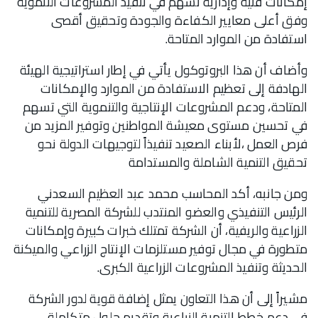
إمكانات فنية وإدارية تسهم في تنفيذ المشروعات التنموية
وفق أعلى معايير الكفاءة والجودة وتحقيق أقصى
استفادة من الموارد المتاحة.
وأضاف أن هذا البروتوكول يأتي في إطار استراتيجية الهيئة
الهادفة إلى تعظيم الاستفادة من الموارد والإمكانات
المتاحة، ودعم المشروعات الإنتاجية والتنموية التي تسهم
في تحسين مستوى معيشة المواطنين وتوفير المزيد من
فرص العمل ،لأبناء الصعيد تنفيذاً لتوجيهات الدولة نحو
تحقيق التنمية الشاملة والمستدامة
ومن جانبه، أكد المحاسب محمد عبد العظيم السعدني
الرئيس التنفيذي والعضو المنتدب للشركة المصرية للتنمية
الزراعية والريفية، أن الشركة تمتلك خبرات كبيرة وإمكانات
متطورة في مجال توفير مستلزمات الإنتاج الزراعي والميكنة
الحديثة وتنفيذ المشروعات الزراعية الكبرى.
مشيراً إلى أن هذا التعاون يمثل إضافة قوية لدور الشركة
في دعم خطط التنمية الزراعية وتقديم حلول متكاملة