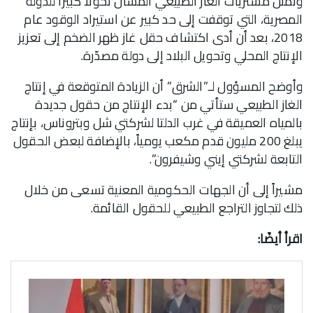
وتمثل مشتريات الغاز الطبيعي المسال تحولاً كبيراً للدولة
المصرية، التي توقفت إلى حد كبير عن استيراد الوقود عام
2018، بعد أن أدى اكتشاف حقل غاز ظهر الضخم إلى تعزيز
الإنتاج المحلي وتحويل البلاد إلى دولة مصدّرة.
وأوضح المسؤول لـ”الشرق” أن الزيادة المتوقعة في إنتاج
الغاز الطبيعي ستأتي من “بدء الإنتاج من حقول جديدة
بالمياه العميقة في غرب الدلتا لشركتي شل وبتروناس، بإنتاج
يبلغ 200 مليون قدم مكعب يومياً، بالإضافة لبعض الحقول
التابعة لشركتي إيني وشيفرون”.
مشيراً إلى أن الجهات الحكومية المعنية تسعى من خلال
ذلك لتجاوز التراجع الطبيعي للحقول القائمة.
اقرأ أيضًا: