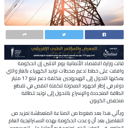
قالت وزارة الاقتصاد الألمانية يوم الاثنين إن الحكومة
وافقت على خطط لدعم محطات توليد الكهرباء بالغاز والتي
يمكنها التحول إلى الهيدروجين بتكلفة دعم تبلغ 17 مليار
دولار في إطار الجهود المبذولة لتكملة النقص في تقطع
الطاقة المتجددة والإسراع بالتحول إلى توليد للطاقة
منخفض الكربون.
ويأتي هذا بعد ضغوط من الصناعة المتعطشة لمزيد من
التفاصيل بعد أن وعدت الحكومة بهذه الاستراتيجية العام
الماضي في الوقت الذي تعتمد فيه ألمانيا على الهيدروجين